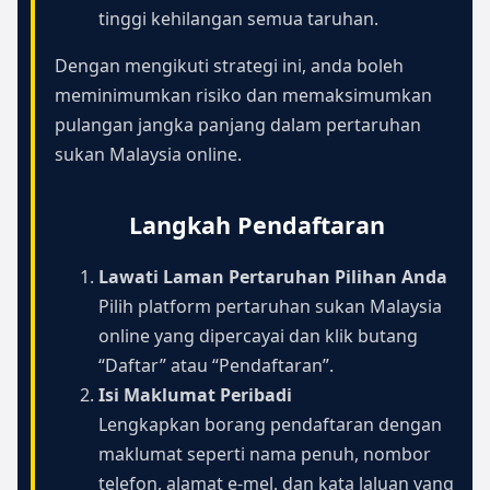
tinggi kehilangan semua taruhan.
Dengan mengikuti strategi ini, anda boleh
meminimumkan risiko dan memaksimumkan
pulangan jangka panjang dalam pertaruhan
sukan Malaysia online.
Langkah Pendaftaran
Lawati Laman Pertaruhan Pilihan Anda
Pilih platform pertaruhan sukan Malaysia
online yang dipercayai dan klik butang
“Daftar” atau “Pendaftaran”.
Isi Maklumat Peribadi
Lengkapkan borang pendaftaran dengan
maklumat seperti nama penuh, nombor
telefon, alamat e-mel, dan kata laluan yang