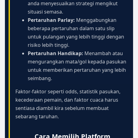
anda menyesuaikan strategi mengikut
situasi semasa.
Pertaruhan Parlay:
Menggabungkan
beberapa pertaruhan dalam satu slip
untuk pulangan yang lebih tinggi dengan
risiko lebih tinggi.
Pertaruhan Handikap:
Menambah atau
mengurangkan mata/gol kepada pasukan
untuk memberikan pertaruhan yang lebih
seimbang.
Faktor-faktor seperti odds, statistik pasukan,
kecederaan pemain, dan faktor cuaca harus
sentiasa diambil kira sebelum membuat
sebarang taruhan.
Cara Memilih Platform