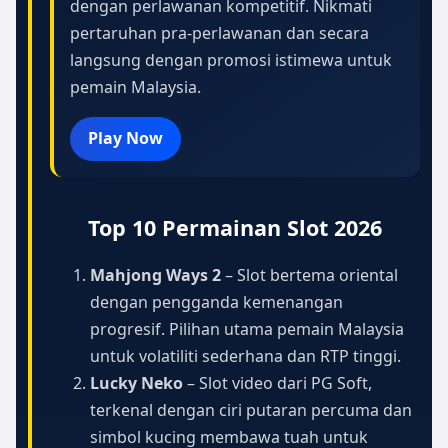
dengan perlawanan kompetitif. Nikmati
pertaruhan pra-perlawanan dan secara
langsung dengan promosi istimewa untuk
pemain Malaysia.
Play Now
Top 10 Permainan Slot 2026
Mahjong Ways 2
– Slot bertema oriental
dengan pengganda kemenangan
progresif. Pilihan utama pemain Malaysia
untuk volatiliti sederhana dan RTP tinggi.
Lucky Neko
– Slot video dari PG Soft,
terkenal dengan ciri putaran percuma dan
simbol kucing membawa tuah untuk