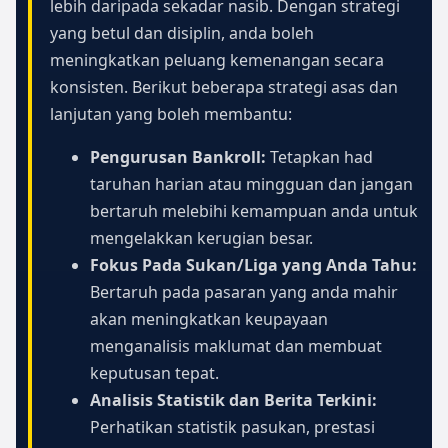
lebih daripada sekadar nasib. Dengan strategi
yang betul dan disiplin, anda boleh
meningkatkan peluang kemenangan secara
konsisten. Berikut beberapa strategi asas dan
lanjutan yang boleh membantu:
Pengurusan Bankroll:
Tetapkan had
taruhan harian atau mingguan dan jangan
bertaruh melebihi kemampuan anda untuk
mengelakkan kerugian besar.
Fokus Pada Sukan/Liga yang Anda Tahu:
Bertaruh pada pasaran yang anda mahir
akan meningkatkan keupayaan
menganalisis maklumat dan membuat
keputusan tepat.
Analisis Statistik dan Berita Terkini:
Perhatikan statistik pasukan, prestasi