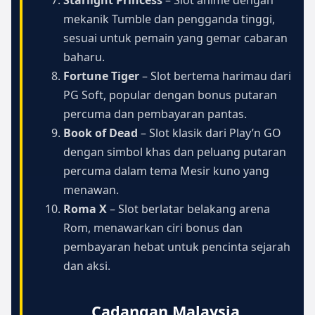
Starlight Princess
– Slot anime dengan
mekanik Tumble dan pengganda tinggi,
sesuai untuk pemain yang gemar cabaran
baharu.
Fortune Tiger
– Slot bertema harimau dari
PG Soft, popular dengan bonus putaran
percuma dan pembayaran pantas.
Book of Dead
– Slot klasik dari Play’n GO
dengan simbol khas dan peluang putaran
percuma dalam tema Mesir kuno yang
menawan.
Roma X
– Slot berlatar belakang arena
Rom, menawarkan ciri bonus dan
pembayaran hebat untuk pencinta sejarah
dan aksi.
Cadangan Malaysia