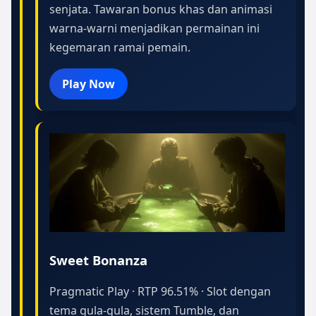
senjata. Tawaran bonus khas dan animasi
warna-warni menjadikan permainan ini
kegemaran ramai pemain.
Play Now
Sweet Bonanza
Pragmatic Play · RTP 96.51% · Slot dengan
tema gula-gula, sistem Tumble, dan