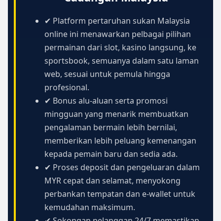
✔ Platform pertaruhan sukan Malaysia
online ini menawarkan pelbagai pilihan
permainan dari slot, kasino langsung, ke
sportsbook, semuanya dalam satu laman
web, sesuai untuk pemula hingga
profesional.
✔ Bonus alu-aluan serta promosi
mingguan yang menarik membuatkan
pengalaman bermain lebih bernilai,
memberikan lebih peluang kemenangan
kepada pemain baru dan sedia ada.
✔ Proses deposit dan pengeluaran dalam
MYR cepat dan selamat, menyokong
perbankan tempatan dan e-wallet untuk
kemudahan maksimum.
✔ Sokongan pelanggan 24/7 memastikan