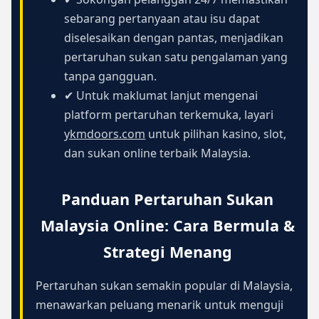
sebarang pertanyaan atau isu dapat
diselesaikan dengan pantas, menjadikan
pertaruhan sukan satu pengalaman yang
tanpa gangguan.
✔ Untuk maklumat lanjut mengenai
platform pertaruhan terkemuka, layari
ykmdoors.com
untuk pilihan kasino, slot,
dan sukan online terbaik Malaysia.
Panduan Pertaruhan Sukan
Malaysia Online: Cara Bermula &
Strategi Menang
Pertaruhan sukan semakin popular di Malaysia,
menawarkan peluang menarik untuk menguji