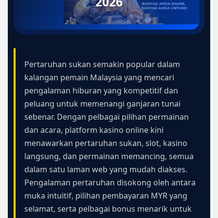
2026
Pertaruhan sukan semakin popular dalam
kalangan pemain Malaysia yang mencari
pengalaman hiburan yang kompetitif dan
peluang untuk memenangi ganjaran tunai
sebenar. Dengan pelbagai pilihan permainan
dan acara, platform kasino online kini
menawarkan pertaruhan sukan, slot, kasino
langsung, dan permainan memancing, semua
dalam satu laman web yang mudah diakses.
Pengalaman pertaruhan disokong oleh antara
muka intuitif, pilihan pembayaran MYR yang
selamat, serta pelbagai bonus menarik untuk