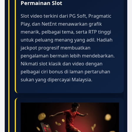
Permainan Slot
Slot video terkini dari PG Soft, Pragmatic
Play, dan NetEnt menawarkan grafik
menarik, pelbagai tema, serta RTP tinggi
untuk peluang menang yang adil. Hadiah
jackpot progresif membuatkan
pengalaman bermain lebih mendebarkan.
Nikmati slot klasik dan video dengan
pelbagai ciri bonus di laman pertaruhan
sukan yang dipercayai Malaysia.