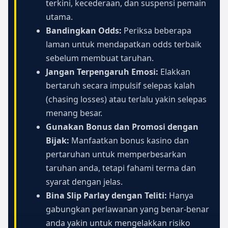
terkini, kecederaan, dan suspensi pemain
utama.
Bandingkan Odds:
Periksa beberapa
laman untuk mendapatkan odds terbaik
sebelum membuat taruhan.
Jangan Terpengaruh Emosi:
Elakkan
bertaruh secara impulsif selepas kalah
(chasing losses) atau terlalu yakin selepas
menang besar.
Gunakan Bonus dan Promosi dengan
Bijak:
Manfaatkan bonus kasino dan
pertaruhan untuk memperbesarkan
taruhan anda, tetapi fahami terma dan
syarat dengan jelas.
Bina Slip Parlay dengan Teliti:
Hanya
gabungkan perlawanan yang benar-benar
anda yakin untuk mengelakkan risiko