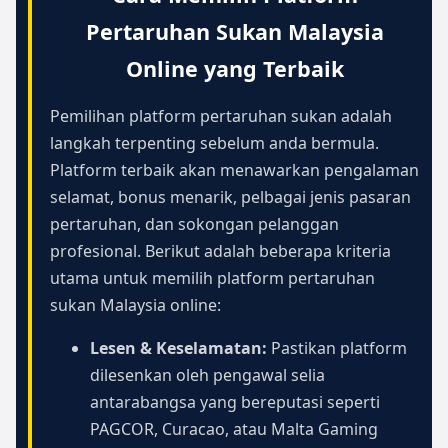
Pertaruhan Sukan Malaysia
Online yang Terbaik
Pemilihan platform pertaruhan sukan adalah
langkah terpenting sebelum anda bermula.
Platform terbaik akan menawarkan pengalaman
selamat, bonus menarik, pelbagai jenis pasaran
pertaruhan, dan sokongan pelanggan
profesional. Berikut adalah beberapa kriteria
utama untuk memilih platform pertaruhan
sukan Malaysia online:
Lesen & Keselamatan:
Pastikan platform
dilesenkan oleh pengawal selia
antarabangsa yang bereputasi seperti
PAGCOR, Curacao, atau Malta Gaming