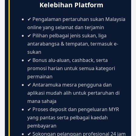
Kelebihan Platform
✔ Pengalaman pertaruhan sukan Malaysia
online yang selamat dan terjamin
✔ Pilihan pelbagai jenis sukan, liga
antarabangsa & tempatan, termasuk e-
sukan
✔ Bonus alu-aluan, cashback, serta
promosi harian untuk semua kategori
permainan
✔ Antaramuka mesra pengguna dan
aplikasi mudah alih untuk pertaruhan di
mana sahaja
✔ Proses deposit dan pengeluaran MYR
yang pantas serta pelbagai kaedah
pembayaran
✔ Sokongan pelanggan profesional 24 jam