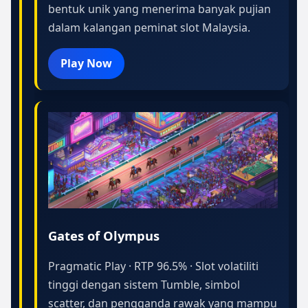
bentuk unik yang menerima banyak pujian
dalam kalangan peminat slot Malaysia.
Play Now
Gates of Olympus
Pragmatic Play · RTP 96.5% · Slot volatiliti
tinggi dengan sistem Tumble, simbol
scatter, dan pengganda rawak yang mampu