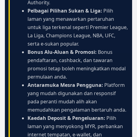
Authority.
Pelbagai Pilihan Sukan & Liga:
Pilih
laman yang menawarkan pertaruhan
untuk liga terkenal seperti Premier League,
La Liga, Champions League, NBA, UFC,
serta e-sukan popular.
Bonus Alu-Aluan & Promosi:
Bonus
pendaftaran, cashback, dan tawaran
promosi tetap boleh meningkatkan modal
permulaan anda.
Antaramuka Mesra Pengguna:
Platform
yang mudah digunakan dan responsif
pada peranti mudah alih akan
memudahkan pengalaman bertaruh anda.
Kaedah Deposit & Pengeluaran:
Pilih
laman yang menyokong MYR, perbankan
internet tempatan, e-wallet, dan