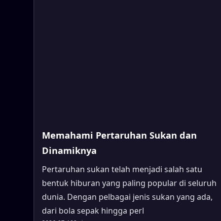
Memahami Pertaruhan Sukan dan
Dinamiknya
Pertaruhan sukan telah menjadi salah satu
bentuk hiburan yang paling popular di seluruh
dunia. Dengan pelbagai jenis sukan yang ada,
dari bola sepak hingga perl