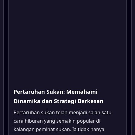
Pertaruhan Sukan: Memahami
Dinamika dan Strategi Berkesan
Pertaruhan sukan telah menjadi salah satu
cara hiburan yang semakin popular di
kalangan peminat sukan. Ia tidak hanya