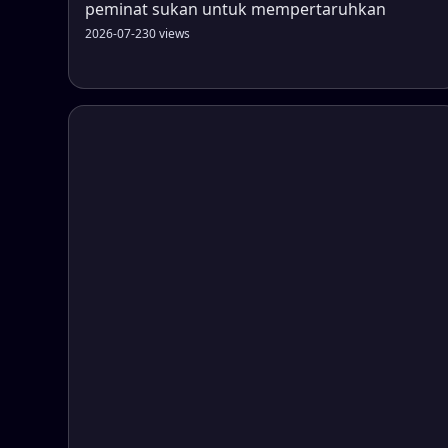
peminat sukan untuk mempertaruhkan
2026-07-23
0 views