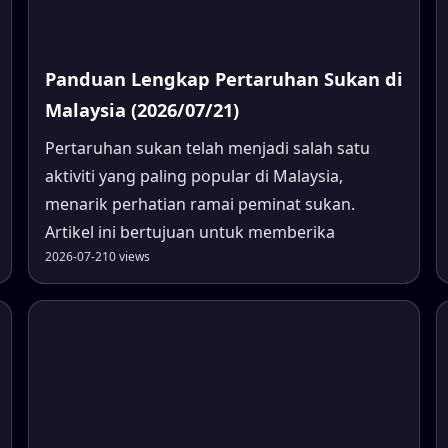
Panduan Lengkap Pertaruhan Sukan di
Malaysia (2026/07/21)
Pertaruhan sukan telah menjadi salah satu
aktiviti yang paling popular di Malaysia,
menarik perhatian ramai peminat sukan.
Artikel ini bertujuan untuk memberika
2026-07-21
0 views