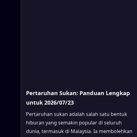
Pertaruhan Sukan: Panduan Lengkap
untuk 2026/07/23
Pertaruhan sukan adalah salah satu bentuk
hiburan yang semakin popular di seluruh
dunia, termasuk di Malaysia. Ia membolehkan