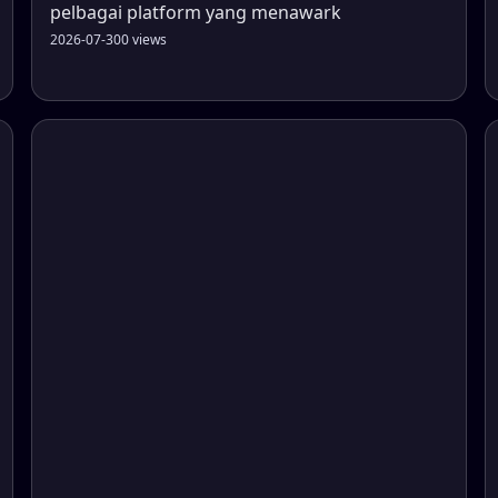
pelbagai platform yang menawark
2026-07-30
0 views