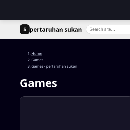
pertaruhan sukan
S
Search
Home
Games
Games - pertaruhan sukan
Games