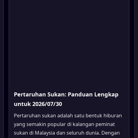
Pertaruhan Sukan: Panduan Lengkap
untuk 2026/07/30
Pertaruhan sukan adalah satu bentuk hiburan
yang semakin popular di kalangan peminat
sukan di Malaysia dan seluruh dunia. Dengan