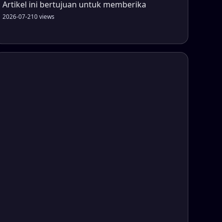
Artikel ini bertujuan untuk memberika
2026-07-21
0 views