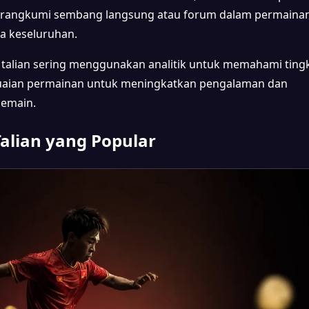
merangkumi sembang langsung atau forum dalam permainan
a keseluruhan.
talian sering menggunakan analitik untuk memahami ting
suaian permainan untuk meningkatkan pengalaman dan
pemain.
Talian yang Popular