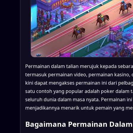
Permainan dalam talian merujuk kepada sebaran
termasuk permainan video, permainan kasino, 
kini dapat mengakses permainan ini dari pelbaga
satu contoh yang popular adalah poker dalam t
seluruh dunia dalam masa nyata. Permainan ini 
menjadikannya menarik untuk pemain yang men
Bagaimana Permainan Dalam T