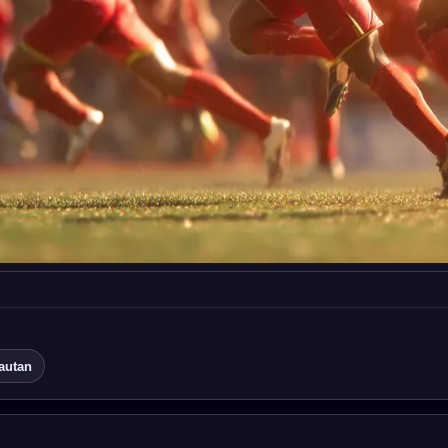
autan