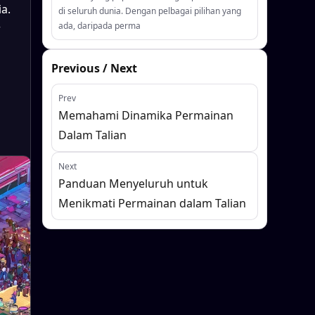
a.
di seluruh dunia. Dengan pelbagai pilihan yang
ada, daripada perma
r
Previous / Next
Prev
Memahami Dinamika Permainan
Dalam Talian
Next
Panduan Menyeluruh untuk
Menikmati Permainan dalam Talian