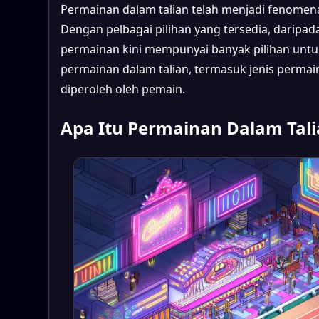
Permainan dalam talian telah menjadi fenomena
Dengan pelbagai pilihan yang tersedia, daripa
permainan kini mempunyai banyak pilihan untuk
permainan dalam talian, termasuk jenis permai
diperoleh oleh pemain.
Apa Itu Permainan Dalam Tali