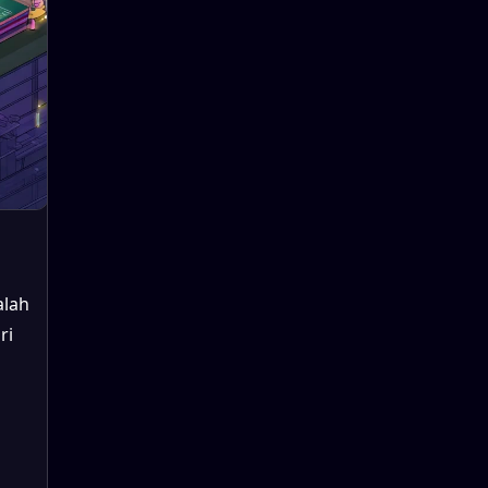
alah
ri