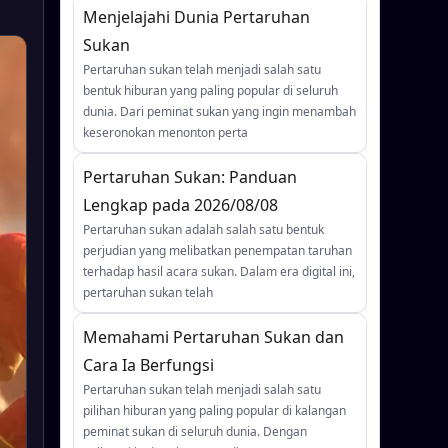
Menjelajahi Dunia Pertaruhan
Sukan
Pertaruhan sukan telah menjadi salah satu
bentuk hiburan yang paling popular di seluruh
dunia. Dari peminat sukan yang ingin menambah
keseronokan menonton perta
Pertaruhan Sukan: Panduan
Lengkap pada 2026/08/08
Pertaruhan sukan adalah salah satu bentuk
perjudian yang melibatkan penempatan taruhan
terhadap hasil acara sukan. Dalam era digital ini,
pertaruhan sukan telah
Memahami Pertaruhan Sukan dan
Cara Ia Berfungsi
Pertaruhan sukan telah menjadi salah satu
pilihan hiburan yang paling popular di kalangan
peminat sukan di seluruh dunia. Dengan