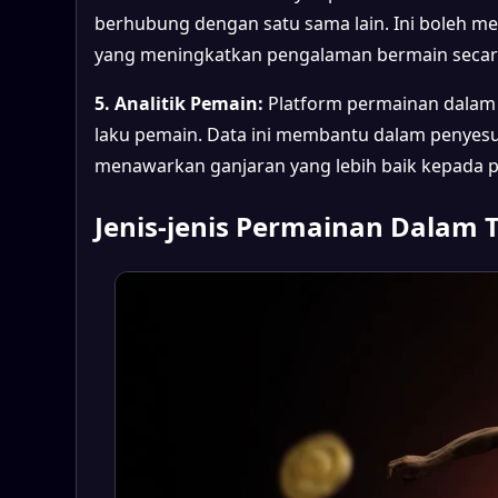
berhubung dengan satu sama lain. Ini boleh 
yang meningkatkan pengalaman bermain secar
5. Analitik Pemain:
Platform permainan dalam 
laku pemain. Data ini membantu dalam penye
menawarkan ganjaran yang lebih baik kepada 
Jenis-jenis Permainan Dalam 