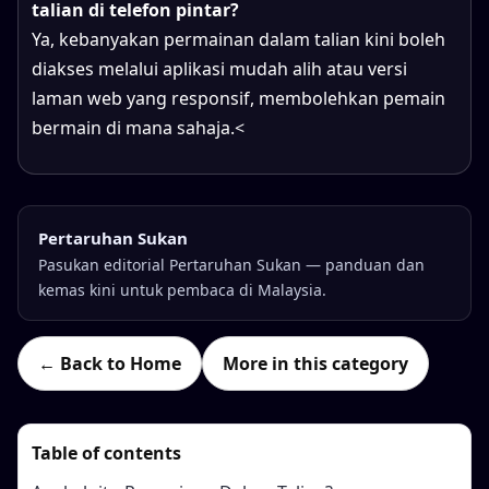
talian di telefon pintar?
Ya, kebanyakan permainan dalam talian kini boleh
diakses melalui aplikasi mudah alih atau versi
laman web yang responsif, membolehkan pemain
bermain di mana sahaja.<
Pertaruhan Sukan
Pasukan editorial Pertaruhan Sukan — panduan dan
kemas kini untuk pembaca di Malaysia.
← Back to Home
More in this category
Table of contents