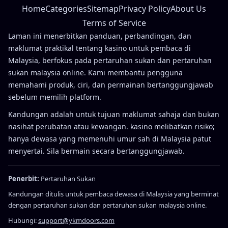
Home
Categories
Sitemap
Privacy Policy
About Us
Terms of Service
Laman ini menerbitkan panduan, perbandingan, dan
maklumat praktikal tentang kasino untuk pembaca di
Malaysia, berfokus pada pertaruhan sukan dan pertaruhan
sukan malaysia online. Kami membantu pengguna
memahami produk, ciri, dan permainan bertanggungjawab
sebelum memilih platform.
Kandungan adalah untuk tujuan maklumat sahaja dan bukan
nasihat perubatan atau kewangan. kasino melibatkan risiko;
hanya dewasa yang memenuhi umur sah di Malaysia patut
menyertai. Sila bermain secara bertanggungjawab.
Penerbit:
Pertaruhan Sukan
Kandungan ditulis untuk pembaca dewasa di Malaysia yang berminat
dengan pertaruhan sukan dan pertaruhan sukan malaysia online.
Hubungi:
support@ykmdoors.com