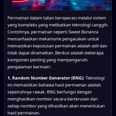
Permainan dalam talian beroperasi melalui sistem
yang kompleks yang melibatkan teknologi canggih.
Contohnya, permainan seperti Sweet Bonanza
memanfaatkan mekanisme pengacakan untuk
memastikan keputusan permainan adalah adil dan
tidak dapat diramalkan. Berikut adalah beberapa
komponen penting yang mempengaruhi
pengalaman bermain:
1. Random Number Generator (RNG):
Teknologi
ini memastikan bahawa hasil permainan adalah
sepenuhnya rawak. RNG berfungsi dengan
menghasilkan nombor secara berterusan dan
setiap nombor yang dihasilkan akan menentukan
hasil permainan.