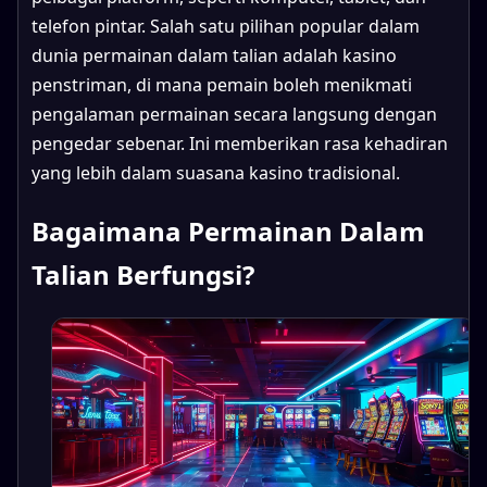
telefon pintar. Salah satu pilihan popular dalam
dunia permainan dalam talian adalah kasino
penstriman, di mana pemain boleh menikmati
pengalaman permainan secara langsung dengan
pengedar sebenar. Ini memberikan rasa kehadiran
yang lebih dalam suasana kasino tradisional.
Bagaimana Permainan Dalam
Talian Berfungsi?