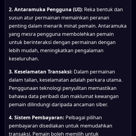
2. Antaramuka Pengguna (UI):
Reka bentuk dan
susun atur permainan memainkan peranan
penting dalam menarik minat pemain. Antaramuka
yang mesra pengguna membolehkan pemain
untuk berinteraksi dengan permainan dengan
lebih mudah, meningkatkan pengalaman
keseluruhan.
3. Keselamatan Transaksi:
Dalam permainan
dalam talian, keselamatan adalah perkara utama.
Penggunaan teknologi penyulitan memastikan
bahawa data peribadi dan maklumat kewangan
pemain dilindungi daripada ancaman siber.
4. Sistem Pembayaran:
Pelbagai pilihan
pembayaran disediakan untuk memudahkan
transaksi. Pemain boleh memilih untuk