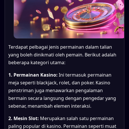
Terdapat pelbagai jenis permainan dalam talian
yang boleh dinikmati oleh pemain. Berikut adalah
beberapa kategori utama:
1. Permainan Kasino:
Ini termasuk permainan
meja seperti blackjack, rolet, dan poker. Kasino
penstriman juga menawarkan pengalaman
bermain secara langsung dengan pengedar yang
sebenar, menambah elemen interaksi.
2. Mesin Slot:
Merupakan salah satu permainan
paling popular di kasino. Permainan seperti muat