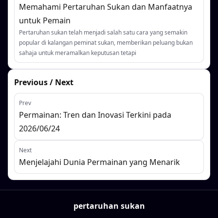
Memahami Pertaruhan Sukan dan Manfaatnya
untuk Pemain
Pertaruhan sukan telah menjadi salah satu cara yang semakin
popular di kalangan peminat sukan, memberikan peluang bukan
sahaja untuk meramalkan keputusan tetapi
Previous / Next
Prev
Permainan: Tren dan Inovasi Terkini pada
2026/06/24
Next
Menjelajahi Dunia Permainan yang Menarik
pertaruhan sukan