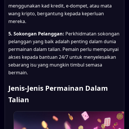
menggunakan kad kredit, e-dompet, atau mata
wang kripto, bergantung kepada keperluan
mereka.
5. Sokongan Pelanggan:
Perkhidmatan sokongan
pelanggan yang baik adalah penting dalam dunia
permainan dalam talian. Pemain perlu mempunyai
akses kepada bantuan 24/7 untuk menyelesaikan
sebarang isu yang mungkin timbul semasa
bermain.
Jenis-Jenis Permainan Dalam
Talian