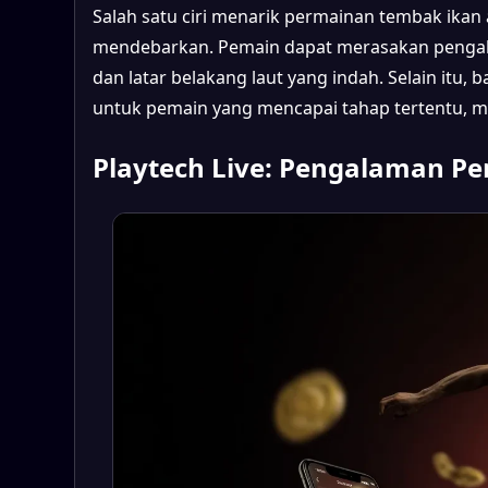
Salah satu ciri menarik permainan tembak ikan
mendebarkan. Pemain dapat merasakan pengala
dan latar belakang laut yang indah. Selain it
untuk pemain yang mencapai tahap tertentu, m
Playtech Live: Pengalaman P