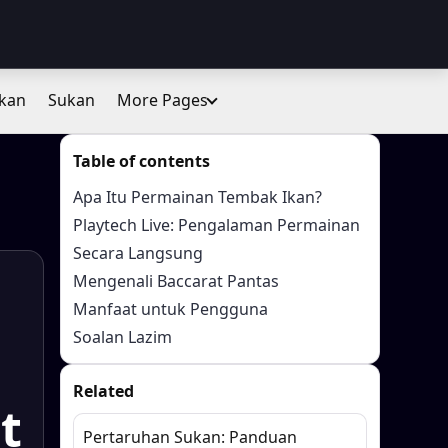
ikan
Sukan
More Pages
Table of contents
Apa Itu Permainan Tembak Ikan?
Playtech Live: Pengalaman Permainan
Secara Langsung
Mengenali Baccarat Pantas
Manfaat untuk Pengguna
Soalan Lazim
Related
t
Pertaruhan Sukan: Panduan