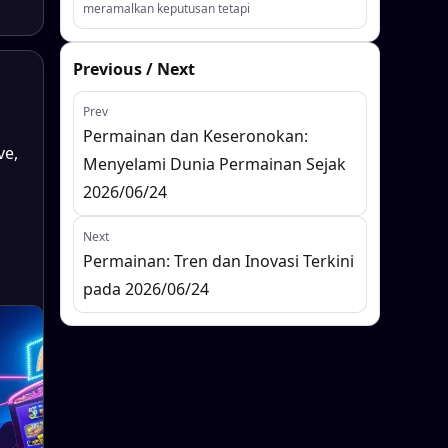
meramalkan keputusan tetapi
Previous / Next
Prev
Permainan dan Keseronokan:
ve,
Menyelami Dunia Permainan Sejak
2026/06/24
Next
Permainan: Tren dan Inovasi Terkini
pada 2026/06/24