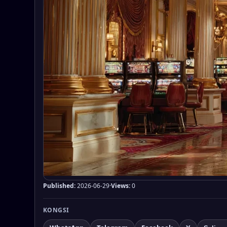
Published:
2026-06-29
·
Views:
0
KONGSI