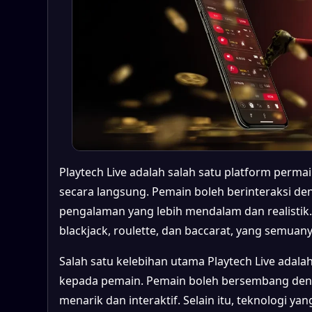
Playtech Live adalah salah satu platform per
secara langsung. Pemain boleh berinteraksi d
pengalaman yang lebih mendalam dan realistik. 
blackjack, roulette, dan baccarat, yang semua
Salah satu kelebihan utama Playtech Live ad
kepada pemain. Pemain boleh bersembang deng
menarik dan interaktif. Selain itu, teknologi