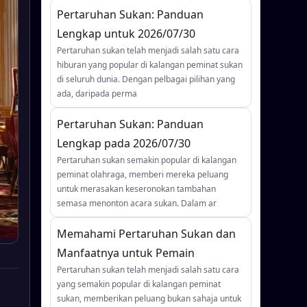
Pertaruhan Sukan: Panduan
Lengkap untuk 2026/07/30
Pertaruhan sukan telah menjadi salah satu cara
hiburan yang popular di kalangan peminat sukan
di seluruh dunia. Dengan pelbagai pilihan yang
ada, daripada perma
Pertaruhan Sukan: Panduan
Lengkap pada 2026/07/30
Pertaruhan sukan semakin popular di kalangan
peminat olahraga, memberi mereka peluang
untuk merasakan keseronokan tambahan
semasa menonton acara sukan. Dalam ar
Memahami Pertaruhan Sukan dan
Manfaatnya untuk Pemain
Pertaruhan sukan telah menjadi salah satu cara
yang semakin popular di kalangan peminat
sukan, memberikan peluang bukan sahaja untuk