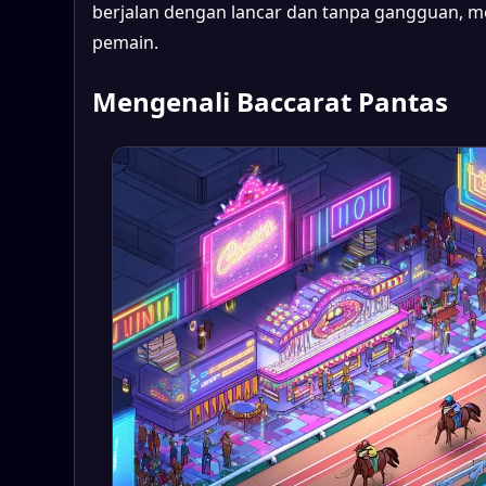
berjalan dengan lancar dan tanpa gangguan,
pemain.
Mengenali Baccarat Pantas