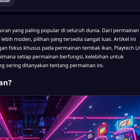
autan
uran yang paling popular di seluruh dunia. Dari permainan
ebih moden, pilihan yang tersedia sangat luas. Artikel ini
an fokus khusus pada permainan tembak ikan, Playtech Li
imana setiap permainan berfungsi, kelebihan untuk
 sering ditanyakan tentang permainan ini.
an?