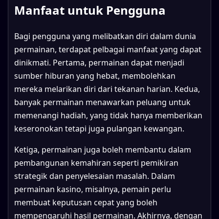
Manfaat untuk Pengguna
Bagi pengguna yang melibatkan diri dalam dunia
permainan, terdapat pelbagai manfaat yang dapat
dinikmati. Pertama, permainan dapat menjadi
sumber hiburan yang hebat, membolehkan
mereka melarikan diri dari tekanan harian. Kedua,
banyak permainan menawarkan peluang untuk
memenangi hadiah, yang tidak hanya memberikan
keseronokan tetapi juga pulangan kewangan.
Ketiga, permainan juga boleh membantu dalam
pembangunan kemahiran seperti pemikiran
strategik dan penyelesaian masalah. Dalam
permainan kasino, misalnya, pemain perlu
membuat keputusan cepat yang boleh
mempengaruhi hasil permainan. Akhirnya, dengan