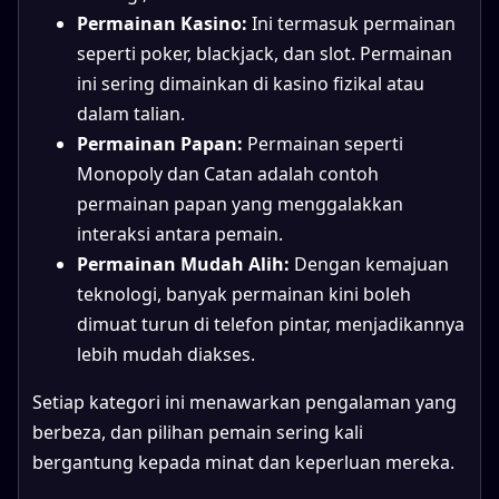
Permainan Kasino:
Ini termasuk permainan
seperti poker, blackjack, dan slot. Permainan
ini sering dimainkan di kasino fizikal atau
dalam talian.
Permainan Papan:
Permainan seperti
Monopoly dan Catan adalah contoh
permainan papan yang menggalakkan
interaksi antara pemain.
Permainan Mudah Alih:
Dengan kemajuan
teknologi, banyak permainan kini boleh
dimuat turun di telefon pintar, menjadikannya
lebih mudah diakses.
Setiap kategori ini menawarkan pengalaman yang
berbeza, dan pilihan pemain sering kali
bergantung kepada minat dan keperluan mereka.