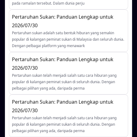
pada ramalan tersebut. Dalam dunia perju
Pertaruhan Sukan: Panduan Lengkap untuk
2026/07/30
Pertaruhan sukan adalah satu bentuk hiburan yang semakin
popular di kalangan peminat sukan di Malaysia dan seluruh dunia.
Dengan pelbagai platform yang menawark
Pertaruhan Sukan: Panduan Lengkap untuk
2026/07/30
Pertaruhan sukan telah menjadi salah satu cara hiburan yang
popular di kalangan peminat sukan di seluruh dunia. Dengan
pelbagai pilihan yang ada, daripada perma
Pertaruhan Sukan: Panduan Lengkap untuk
2026/07/30
Pertaruhan sukan telah menjadi salah satu cara hiburan yang
popular di kalangan peminat sukan di seluruh dunia. Dengan
pelbagai pilihan yang ada, daripada perma