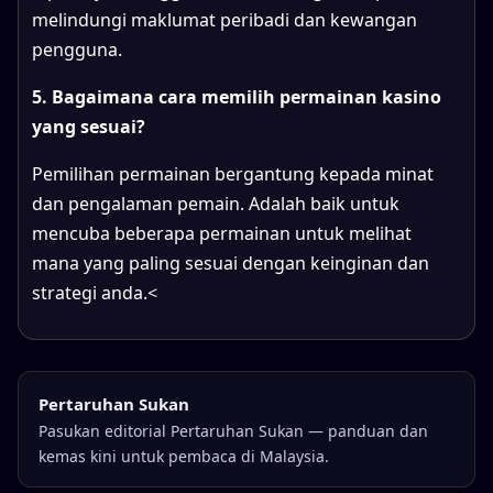
melindungi maklumat peribadi dan kewangan
pengguna.
5. Bagaimana cara memilih permainan kasino
yang sesuai?
Pemilihan permainan bergantung kepada minat
dan pengalaman pemain. Adalah baik untuk
mencuba beberapa permainan untuk melihat
mana yang paling sesuai dengan keinginan dan
strategi anda.<
Pertaruhan Sukan
Pasukan editorial Pertaruhan Sukan — panduan dan
kemas kini untuk pembaca di Malaysia.