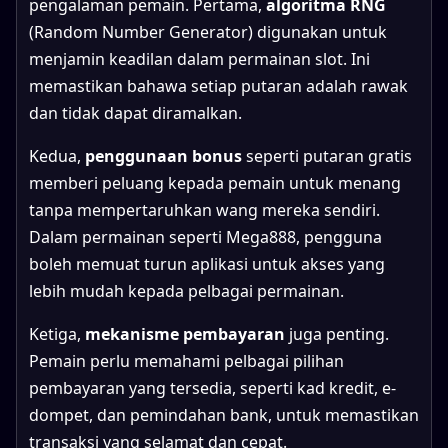
pengalaman pemain. Pertama,
algoritma RNG
(Random Number Generator) digunakan untuk
menjamin keadilan dalam permainan slot. Ini
memastikan bahawa setiap putaran adalah rawak
dan tidak dapat diramalkan.
Kedua,
penggunaan bonus
seperti putaran gratis
memberi peluang kepada pemain untuk menang
tanpa mempertaruhkan wang mereka sendiri.
Dalam permainan seperti Mega888, pengguna
boleh memuat turun aplikasi untuk akses yang
lebih mudah kepada pelbagai permainan.
Ketiga,
mekanisme pembayaran
juga penting.
Pemain perlu memahami pelbagai pilihan
pembayaran yang tersedia, seperti kad kredit, e-
dompet, dan pemindahan bank, untuk memastikan
transaksi yang selamat dan cepat.