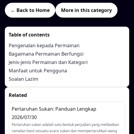
← Back to Home
More in this category
Table of contents
Pengenalan kepada Permainan
Bagaimana Permainan Berfungsi
Jenis-jenis Permainan dan Kategori
Manfaat untuk Pengguna
Soalan Lazim
Related
Pertaruhan Sukan: Panduan Lengkap
2026/07/30
Pertaruhan sukan adalah satu bentuk perjudian yang melibatkan
ramalan hasil sesuatu acara sukan dan mempertaruhkan wang