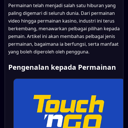
Permainan telah menjadi salah satu hiburan yang
paling digemari di seluruh dunia. Dari permainan
video hingga permainan kasino, industri ini terus
berkembang, menawarkan pelbagai pilihan kepada
pemain. Artikel ini akan membahas pelbagai jenis
permainan, bagaimana ia berfungsi, serta manfaat
yang boleh diperoleh oleh pengguna.
Pengenalan kepada Permainan