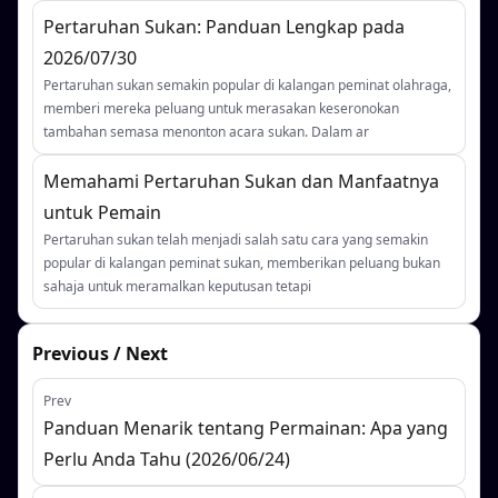
Pertaruhan Sukan: Panduan Lengkap pada
2026/07/30
Pertaruhan sukan semakin popular di kalangan peminat olahraga,
memberi mereka peluang untuk merasakan keseronokan
tambahan semasa menonton acara sukan. Dalam ar
Memahami Pertaruhan Sukan dan Manfaatnya
untuk Pemain
Pertaruhan sukan telah menjadi salah satu cara yang semakin
popular di kalangan peminat sukan, memberikan peluang bukan
sahaja untuk meramalkan keputusan tetapi
Previous / Next
Prev
Panduan Menarik tentang Permainan: Apa yang
Perlu Anda Tahu (2026/06/24)