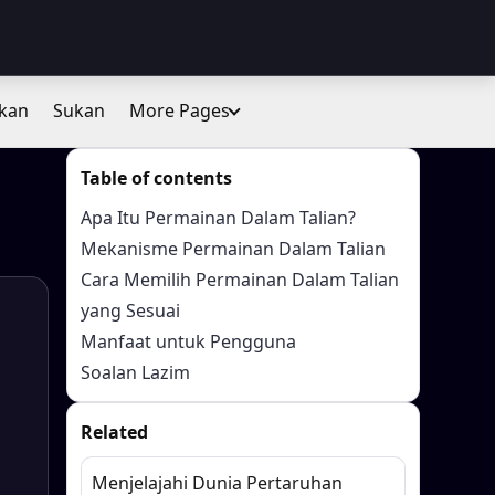
ikan
Sukan
More Pages
Table of contents
Apa Itu Permainan Dalam Talian?
Mekanisme Permainan Dalam Talian
Cara Memilih Permainan Dalam Talian
yang Sesuai
Manfaat untuk Pengguna
Soalan Lazim
Related
Menjelajahi Dunia Pertaruhan