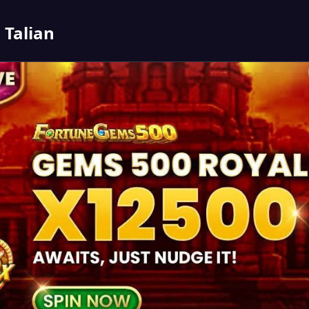
Talian