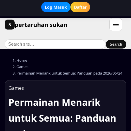
Log Masuk
Daftar
pertaruhan sukan
S
Search
Search
Home
Games
Permainan Menarik untuk Semua: Panduan pada 2026/06/24
Games
Permainan Menarik
untuk Semua: Panduan