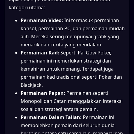
kategori utama:
Permainan Video:
Ini termasuk permainan
konsol, permainan PC, dan permainan mudah
alih. Mereka sering mempunyai grafik yang
menarik dan cerita yang mendalam.
Permainan Kad:
Seperti Pai Gow Poker,
permainan ini memerlukan strategi dan
kemahiran untuk menang. Terdapat juga
permainan kad tradisional seperti Poker dan
Blackjack.
Permainan Papan:
Permainan seperti
Monopoli dan Catan menggalakkan interaksi
sosial dan strategi antara pemain.
Permainan Dalam Talian:
Permainan ini
membolehkan pemain dari seluruh dunia
bersaing antara satu sama lain, menawarkan