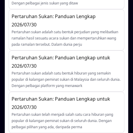
Dengan pelbagai jenis sukan yang ditaw
Pertaruhan Sukan: Panduan Lengkap
2026/07/30
Pertaruhan sukan adalah satu bentuk perjudian yang melibatkan
ramalan hasil sesuatu acara sukan dan mempertaruhkan wang
pada ramalan tersebut. Dalam dunia perju
Pertaruhan Sukan: Panduan Lengkap untuk
2026/07/30
Pertaruhan sukan adalah satu bentuk hiburan yang semakin
popular di kalangan peminat sukan di Malaysia dan seluruh dunia.
Dengan pelbagai platform yang menawark
Pertaruhan Sukan: Panduan Lengkap untuk
2026/07/30
Pertaruhan sukan telah menjadi salah satu cara hiburan yang
popular di kalangan peminat sukan di seluruh dunia. Dengan
pelbagai pilihan yang ada, daripada perma