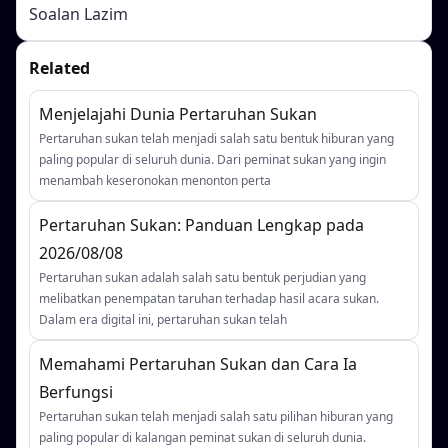
Soalan Lazim
Related
Menjelajahi Dunia Pertaruhan Sukan
Pertaruhan sukan telah menjadi salah satu bentuk hiburan yang
paling popular di seluruh dunia. Dari peminat sukan yang ingin
menambah keseronokan menonton perta
Pertaruhan Sukan: Panduan Lengkap pada
2026/08/08
Pertaruhan sukan adalah salah satu bentuk perjudian yang
melibatkan penempatan taruhan terhadap hasil acara sukan.
Dalam era digital ini, pertaruhan sukan telah
Memahami Pertaruhan Sukan dan Cara Ia
Berfungsi
Pertaruhan sukan telah menjadi salah satu pilihan hiburan yang
paling popular di kalangan peminat sukan di seluruh dunia.