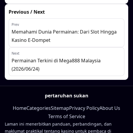
Previous / Next
Prev
Memahami Dunia Permainan: Dari Slot Hingga
Kasino E-Dompet
Next
Permainan Terkini di Mega888 Malaysia
(2026/06/24)
pertaruhan sukan
Home
Categories
Sitemap
Privacy Policy
About Us
Terms of Service
Laman ini menerbitkan panduan, perbandingan, dan
maklumat praktikal tentang kasino untuk pembaca di