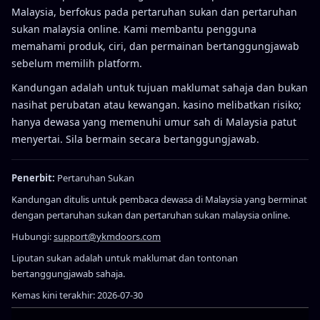
Malaysia, berfokus pada pertaruhan sukan dan pertaruhan
sukan malaysia online. Kami membantu pengguna
memahami produk, ciri, dan permainan bertanggungjawab
sebelum memilih platform.
Kandungan adalah untuk tujuan maklumat sahaja dan bukan
nasihat perubatan atau kewangan. kasino melibatkan risiko;
hanya dewasa yang memenuhi umur sah di Malaysia patut
menyertai. Sila bermain secara bertanggungjawab.
Penerbit:
Pertaruhan Sukan
Kandungan ditulis untuk pembaca dewasa di Malaysia yang berminat
dengan pertaruhan sukan dan pertaruhan sukan malaysia online.
Hubungi:
support@ykmdoors.com
Liputan sukan adalah untuk maklumat dan tontonan
bertanggungjawab sahaja.
Kemas kini terakhir: 2026-07-30