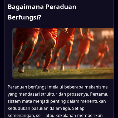
Bagaimana Peraduan
Berfungsi?
Peraduan berfungsi melalui beberapa mekanisme
yang mendasari struktur dan prosesnya. Pertama,
sistem mata menjadi penting dalam menentukan
kedudukan pasukan dalam liga. Setiap
kemenangan, seri, atau kekalahan memberikan