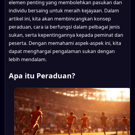
elemen penting yang membolehkan pasukan dan
individu bersaing untuk meraih kejayaan. Dalam
artikel ini, kita akan membincangkan konsep
peraduan, cara ia berfungsi dalam pelbagai jenis
sukan, serta kepentingannya kepada peminat dan
peserta. Dengan memahami aspek-aspek ini, kita
dapat menghargai pengalaman sukan dengan
lebih mendalam.
Apa itu Peraduan?