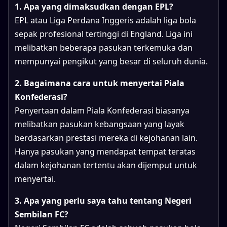
1. Apa yang dimaksudkan dengan EPL?
EPL atau Liga Perdana Inggeris adalah liga bola
sepak profesional tertinggi di England. Liga ini
melibatkan beberapa pasukan terkemuka dan
mempunyai pengikut yang besar di seluruh dunia.
2. Bagaimana cara untuk menyertai Piala
Konfederasi?
Penyertaan dalam Piala Konfederasi biasanya
melibatkan pasukan kebangsaan yang layak
berdasarkan prestasi mereka di kejohanan lain.
Hanya pasukan yang mendapat tempat teratas
dalam kejohanan tertentu akan dijemput untuk
menyertai.
3. Apa yang perlu saya tahu tentang Negeri
Sembilan FC?