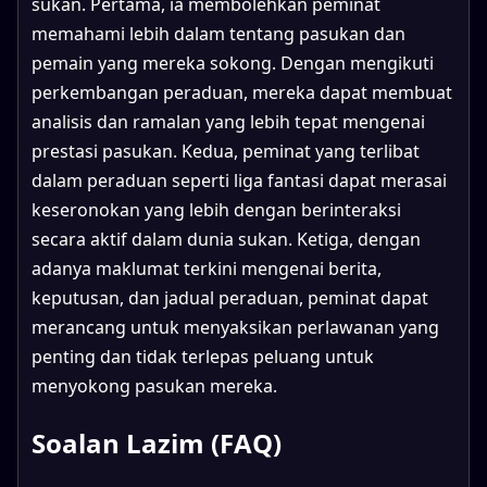
sukan. Pertama, ia membolehkan peminat
memahami lebih dalam tentang pasukan dan
pemain yang mereka sokong. Dengan mengikuti
perkembangan peraduan, mereka dapat membuat
analisis dan ramalan yang lebih tepat mengenai
prestasi pasukan. Kedua, peminat yang terlibat
dalam peraduan seperti liga fantasi dapat merasai
keseronokan yang lebih dengan berinteraksi
secara aktif dalam dunia sukan. Ketiga, dengan
adanya maklumat terkini mengenai berita,
keputusan, dan jadual peraduan, peminat dapat
merancang untuk menyaksikan perlawanan yang
penting dan tidak terlepas peluang untuk
menyokong pasukan mereka.
Soalan Lazim (FAQ)