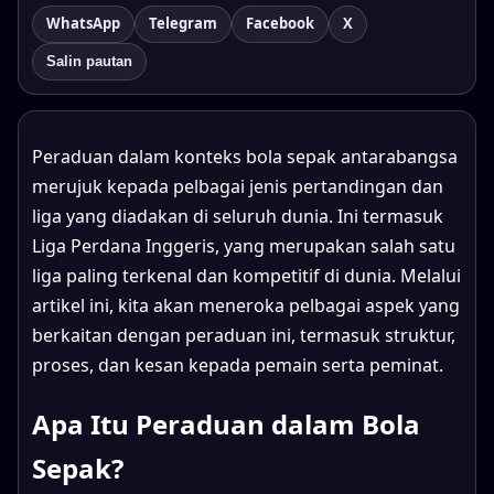
WhatsApp
Telegram
Facebook
X
Salin pautan
Peraduan dalam konteks bola sepak antarabangsa
merujuk kepada pelbagai jenis pertandingan dan
liga yang diadakan di seluruh dunia. Ini termasuk
Liga Perdana Inggeris, yang merupakan salah satu
liga paling terkenal dan kompetitif di dunia. Melalui
artikel ini, kita akan meneroka pelbagai aspek yang
berkaitan dengan peraduan ini, termasuk struktur,
proses, dan kesan kepada pemain serta peminat.
Apa Itu Peraduan dalam Bola
Sepak?