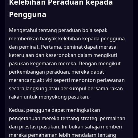
Kelebihan Peraduan kepada
Pengguna
Mengetahui tentang peraduan bola sepak
memberikan banyak kelebihan kepada pengguna
dan peminat. Pertama, peminat dapat merasai
keterujaan dan keseronokan dalam mengikuti
pasukan kegemaran mereka. Dengan mengikut
perkembangan peraduan, mereka dapat
merancang aktiviti seperti menonton perlawanan
secara langsung atau berkumpul bersama rakan-
rakan untuk menyokong pasukan.
Kedua, pengguna dapat meningkatkan
pengetahuan mereka tentang strategi permainan
dan prestasi pasukan. Ini bukan sahaja memberi
mereka pemahaman lebih mendalam tentang