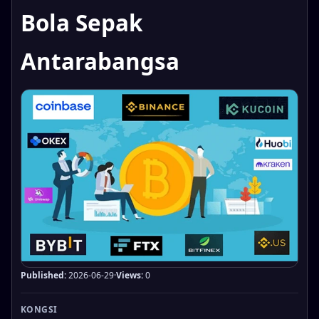
Bola Sepak
Antarabangsa
Published:
2026-06-29
·
Views:
0
KONGSI