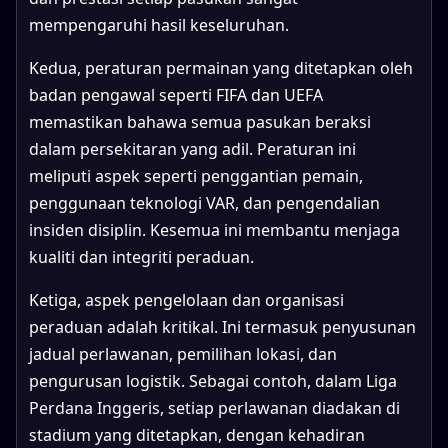
mempengaruhi hasil keseluruhan.
Kedua, peraturan permainan yang ditetapkan oleh
badan pengawal seperti FIFA dan UEFA
memastikan bahawa semua pasukan beraksi
dalam persekitaran yang adil. Peraturan ini
meliputi aspek seperti penggantian pemain,
penggunaan teknologi VAR, dan pengendalian
insiden disiplin. Kesemua ini membantu menjaga
kualiti dan integriti peraduan.
Ketiga, aspek pengelolaan dan organisasi
peraduan adalah kritikal. Ini termasuk penyusunan
jadual perlawanan, pemilihan lokasi, dan
pengurusan logistik. Sebagai contoh, dalam Liga
Perdana Inggeris, setiap perlawanan diadakan di
stadium yang ditetapkan, dengan kehadiran