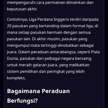
mempengaruhi cara permainan dimainkan dan
keputusan akhir.
Contohnya, Liga Perdana Inggeris terdiri daripada
20 pasukan yang bertanding dalam format liga, di
mana setiap pasukan bermain dengan semua
pasukan lain. Di akhir musim, pasukan yang
mengumpul mata tertinggi dinobatkan sebagai
juara. Dalam peraduan antarabangsa, seperti Piala
Dunia, pasukan dari pelbagai negara bersaing
untuk meraih gelaran juara, yang melibatkan
sistem pemilihan dan peringkat yang lebih
kompleks.
Bagaimana Peraduan
Berfungsi?