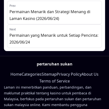
Prev
Permainan Menarik dan Strategi Menang di
Laman Kasino (2026/06/24)
Next
Permainan yang Menarik untuk Setiap Pencinta:
2026/06/24
pertaruhan sukan
Home
Categories
Sitemap
Privacy Policy
About Us
Terms of Service
Laman ini menerbitkan panduan, perbandingan, dan
maklumat praktikal tentang kasino untuk pembaca di
Malaysia, berfokus pada pertaruhan sukan dan pertaruhan
sukan malaysia online. Kami membantu pengguna