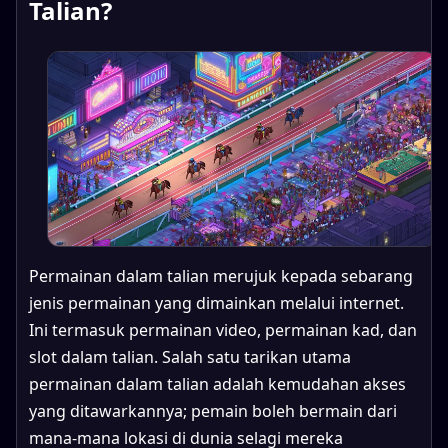
Talian?
Permainan dalam talian merujuk kepada sebarang
jenis permainan yang dimainkan melalui internet.
Ini termasuk permainan video, permainan kad, dan
slot dalam talian. Salah satu tarikan utama
permainan dalam talian adalah kemudahan akses
yang ditawarkannya; pemain boleh bermain dari
mana-mana lokasi di dunia selagi mereka