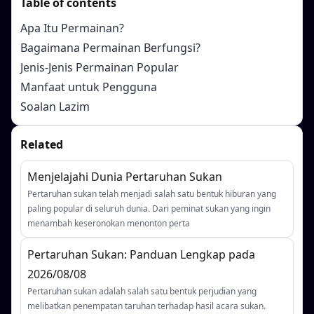
Table of contents
Apa Itu Permainan?
Bagaimana Permainan Berfungsi?
Jenis-Jenis Permainan Popular
Manfaat untuk Pengguna
Soalan Lazim
Related
Menjelajahi Dunia Pertaruhan Sukan
Pertaruhan sukan telah menjadi salah satu bentuk hiburan yang
paling popular di seluruh dunia. Dari peminat sukan yang ingin
menambah keseronokan menonton perta
Pertaruhan Sukan: Panduan Lengkap pada
2026/08/08
Pertaruhan sukan adalah salah satu bentuk perjudian yang
melibatkan penempatan taruhan terhadap hasil acara sukan.