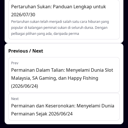
Pertaruhan Sukan: Panduan Lengkap untuk
2026/07/30
Pertaruhan sukan telah menjadi salah satu cara hiburan yang
popular di kalangan peminat sukan di seluruh dunia. Dengan
pelbagai pilihan yang ada, daripada perma
Previous / Next
Prev
Permainan Dalam Talian: Menyelami Dunia Slot
Malaysia, SA Gaming, dan Happy Fishing
(2026/06/24)
Next
Permainan dan Keseronokan: Menyelami Dunia
Permainan Sejak 2026/06/24