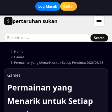
Log Masuk
Daftar
pertaruhan sukan
S
Search
Search
Home
Games
Permainan yang Menarik untuk Setiap Pencinta: 2026/06/24
Games
Permainan yang
Menarik untuk Setiap