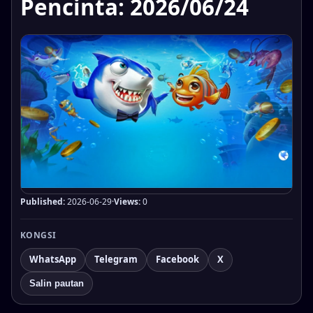
Pencinta: 2026/06/24
Published:
2026-06-29
·
Views:
0
KONGSI
WhatsApp
Telegram
Facebook
X
Salin pautan