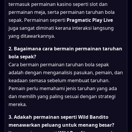
termasuk permainan kasino seperti slot dan
permainan meja, serta permainan taruhan bola
sepak. Permainan seperti
Pragmatic Play Live
juga sangat diminati kerana interaksi langsung
yang ditawarkannya.
2. Bagaimana cara bermain permainan taruhan
bola sepak?
Cara bermain permainan taruhan bola sepak
adalah dengan menganalisis pasukan, pemain, dan
keadaan semasa sebelum membuat taruhan.
Pemain perlu memahami jenis taruhan yang ada
dan memilih yang paling sesuai dengan strategi
mereka.
3. Adakah permainan seperti
Wild Bandito
menawarkan peluang untuk menang besar?