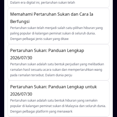
Dalam era digital ini, pertaruhan sukan telah
Memahami Pertaruhan Sukan dan Cara Ia
Berfungsi
Pertaruhan sukan telah menjadi salah satu pilihan hiburan yang
paling popular di kalangan peminat sukan di seluruh dunia.
Dengan pelbagai jenis sukan yang ditaw
Pertaruhan Sukan: Panduan Lengkap
2026/07/30
Pertaruhan sukan adalah satu bentuk perjudian yang melibatkan
ramalan hasil sesuatu acara sukan dan mempertaruhkan wang
pada ramalan tersebut. Dalam dunia perju
Pertaruhan Sukan: Panduan Lengkap untuk
2026/07/30
Pertaruhan sukan adalah satu bentuk hiburan yang semakin
popular di kalangan peminat sukan di Malaysia dan seluruh dunia.
Dengan pelbagai platform yang menawark