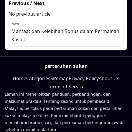
Previous / Next
No previous article
Next
Manfaat dan Kelebihan Bonus dalam Permainan
Kasino
pertaruhan sukan
Home
Categories
Sitemap
Privacy Policy
About Us
Terms of Service
Laman ini menerbitkan panduan, perbandingan, dan
maklumat praktikal tentang kasino untuk pembaca di
Malaysia, berfokus pada pertaruhan sukan dan pertaruhan
sukan malaysia online. Kami membantu pengguna
memahami produk, ciri, dan permainan bertanggungjawab
sebelum memilih platform.