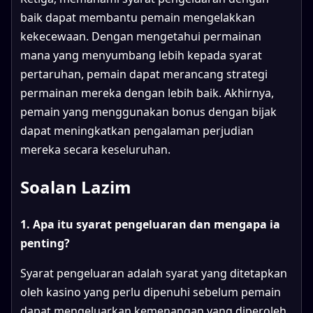
baik dapat membantu pemain mengelakkan
kekecewaan. Dengan mengetahui permainan
mana yang menyumbang lebih kepada syarat
pertaruhan, pemain dapat merancang strategi
permainan mereka dengan lebih baik. Akhirnya,
pemain yang menggunakan bonus dengan bijak
dapat meningkatkan pengalaman perjudian
mereka secara keseluruhan.
Soalan Lazim
1. Apa itu syarat pengeluaran dan mengapa ia
penting?
Syarat pengeluaran adalah syarat yang ditetapkan
oleh kasino yang perlu dipenuhi sebelum pemain
dapat mengeluarkan kemenangan yang diperoleh