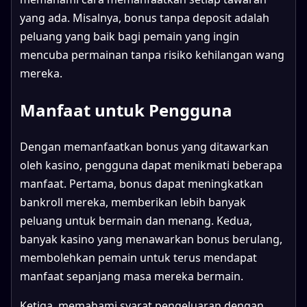
yang ada. Misalnya, bonus tanpa deposit adalah
peluang yang baik bagi pemain yang ingin
mencuba permainan tanpa risiko kehilangan wang
mereka.
Manfaat untuk Pengguna
Dengan memanfaatkan bonus yang ditawarkan
oleh kasino, pengguna dapat menikmati beberapa
manfaat. Pertama, bonus dapat meningkatkan
bankroll mereka, memberikan lebih banyak
peluang untuk bermain dan menang. Kedua,
banyak kasino yang menawarkan bonus berulang,
membolehkan pemain untuk terus mendapat
manfaat sepanjang masa mereka bermain.
Ketiga, memahami syarat pengeluaran dengan