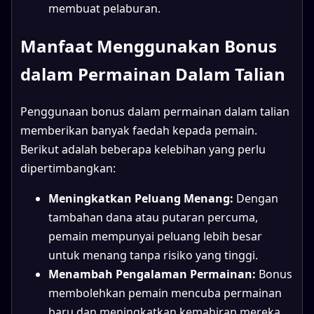
membuat pelaburan.
Manfaat Menggunakan Bonus
dalam Permainan Dalam Talian
Penggunaan bonus dalam permainan dalam talian
memberikan banyak faedah kepada pemain.
Berikut adalah beberapa kelebihan yang perlu
dipertimbangkan:
Meningkatkan Peluang Menang:
Dengan
tambahan dana atau putaran percuma,
pemain mempunyai peluang lebih besar
untuk menang tanpa risiko yang tinggi.
Menambah Pengalaman Permainan:
Bonus
membolehkan pemain mencuba permainan
baru dan meningkatkan kemahiran mereka