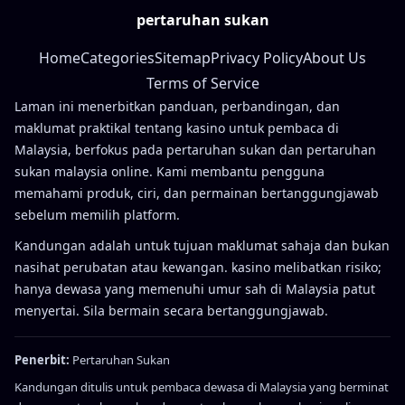
pertaruhan sukan
Home
Categories
Sitemap
Privacy Policy
About Us
Terms of Service
Laman ini menerbitkan panduan, perbandingan, dan
maklumat praktikal tentang kasino untuk pembaca di
Malaysia, berfokus pada pertaruhan sukan dan pertaruhan
sukan malaysia online. Kami membantu pengguna
memahami produk, ciri, dan permainan bertanggungjawab
sebelum memilih platform.
Kandungan adalah untuk tujuan maklumat sahaja dan bukan
nasihat perubatan atau kewangan. kasino melibatkan risiko;
hanya dewasa yang memenuhi umur sah di Malaysia patut
menyertai. Sila bermain secara bertanggungjawab.
Penerbit:
Pertaruhan Sukan
Kandungan ditulis untuk pembaca dewasa di Malaysia yang berminat