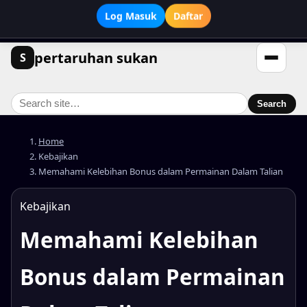
Log Masuk
Daftar
pertaruhan sukan
S
Search
Search
Home
Kebajikan
Memahami Kelebihan Bonus dalam Permainan Dalam Talian
Kebajikan
Memahami Kelebihan
Bonus dalam Permainan