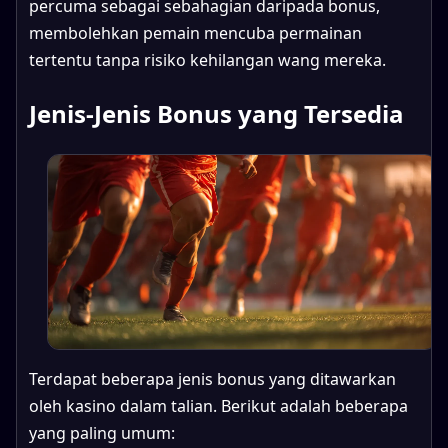
percuma sebagai sebahagian daripada bonus,
membolehkan pemain mencuba permainan
tertentu tanpa risiko kehilangan wang mereka.
Jenis-Jenis Bonus yang Tersedia
Terdapat beberapa jenis bonus yang ditawarkan
oleh kasino dalam talian. Berikut adalah beberapa
yang paling umum: