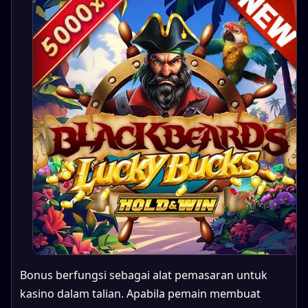
Bonus berfungsi sebagai alat pemasaran untuk
kasino dalam talian. Apabila pemain membuat