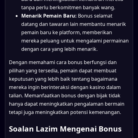
tanpa perlu berkomitmen banyak wang.
Menarik Pemain Baru:
Bonus selamat
datang dan tawaran lain membantu menarik
pemain baru ke platform, memberikan
mereka peluang untuk mengalami permainan
dengan cara yang lebih menarik.
Dengan memahami cara bonus berfungsi dan
pilihan yang tersedia, pemain dapat membuat
keputusan yang lebih baik tentang bagaimana
mereka ingin berinteraksi dengan kasino dalam
talian. Memanfaatkan bonus dengan bijak tidak
hanya dapat meningkatkan pengalaman bermain
tetapi juga meningkatkan potensi kemenangan.
Soalan Lazim Mengenai Bonus