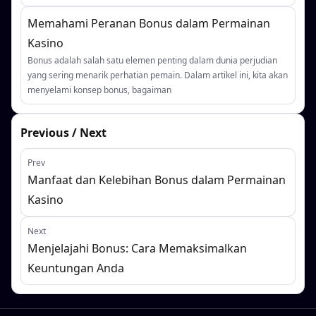
Memahami Peranan Bonus dalam Permainan
Kasino
Bonus adalah salah satu elemen penting dalam dunia perjudian
yang sering menarik perhatian pemain. Dalam artikel ini, kita akan
menyelami konsep bonus, bagaiman
Previous / Next
Prev
Manfaat dan Kelebihan Bonus dalam Permainan
Kasino
Next
Menjelajahi Bonus: Cara Memaksimalkan
Keuntungan Anda