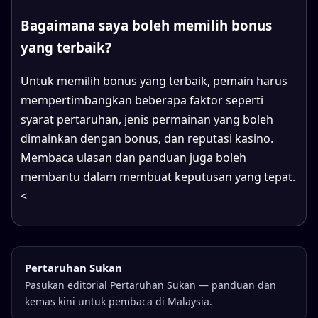
Bagaimana saya boleh memilih bonus
yang terbaik?
Untuk memilih bonus yang terbaik, pemain harus
mempertimbangkan beberapa faktor seperti
syarat pertaruhan, jenis permainan yang boleh
dimainkan dengan bonus, dan reputasi kasino.
Membaca ulasan dan panduan juga boleh
membantu dalam membuat keputusan yang tepat.
<
Pertaruhan Sukan
Pasukan editorial Pertaruhan Sukan — panduan dan
kemas kini untuk pembaca di Malaysia.