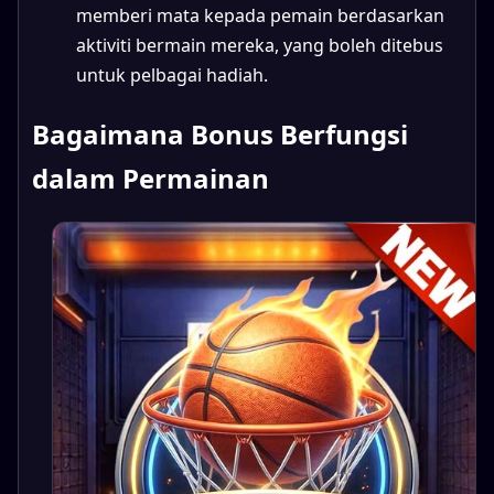
memberi mata kepada pemain berdasarkan
aktiviti bermain mereka, yang boleh ditebus
untuk pelbagai hadiah.
Bagaimana Bonus Berfungsi
dalam Permainan