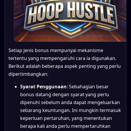
Setiap jenis bonus mempunyai mekanisme
tertentu yang mempengaruhi cara ia digunakan.
Berikut adalah beberapa aspek penting yang perlu
dipertimbangkan:
Syarat Penggunaan
: Sebahagian besar
bonus datang dengan syarat yang perlu
dipenuhi sebelum anda dapat mengeluarkan
sebarang keuntungan. Ini mungkin termasuk
keperluan pertaruhan, yang menentukan
berapa kali anda perlu mempertaruhkan