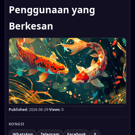
Penggunaan yang
Berkesan
Published:
2026-06-29
·
Views:
0
KONGSI
WhatsApp
Telegram
Facebook
X