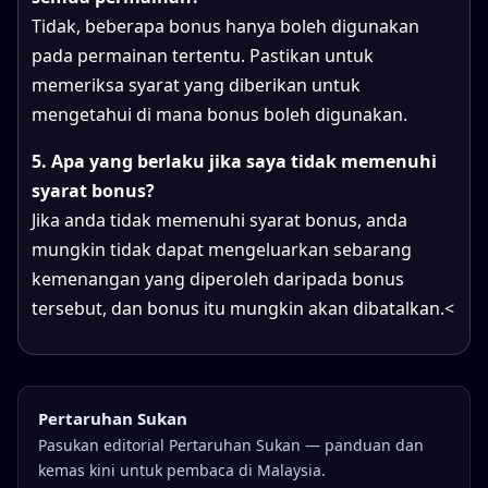
Tidak, beberapa bonus hanya boleh digunakan
pada permainan tertentu. Pastikan untuk
memeriksa syarat yang diberikan untuk
mengetahui di mana bonus boleh digunakan.
5. Apa yang berlaku jika saya tidak memenuhi
syarat bonus?
Jika anda tidak memenuhi syarat bonus, anda
mungkin tidak dapat mengeluarkan sebarang
kemenangan yang diperoleh daripada bonus
tersebut, dan bonus itu mungkin akan dibatalkan.<
Pertaruhan Sukan
Pasukan editorial Pertaruhan Sukan — panduan dan
kemas kini untuk pembaca di Malaysia.