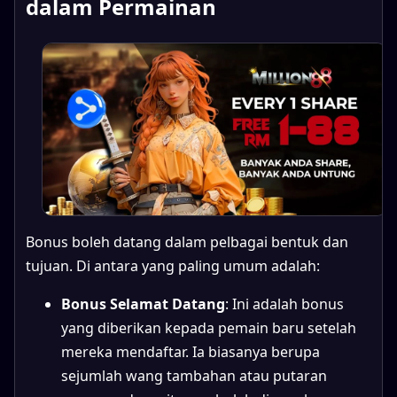
dalam Permainan
Bonus boleh datang dalam pelbagai bentuk dan
tujuan. Di antara yang paling umum adalah:
Bonus Selamat Datang
: Ini adalah bonus
yang diberikan kepada pemain baru setelah
mereka mendaftar. Ia biasanya berupa
sejumlah wang tambahan atau putaran