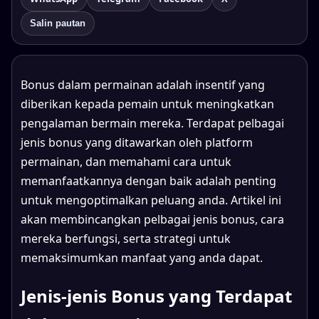
Salin pautan
Bonus dalam permainan adalah insentif yang
diberikan kepada pemain untuk meningkatkan
pengalaman bermain mereka. Terdapat pelbagai
jenis bonus yang ditawarkan oleh platform
permainan, dan memahami cara untuk
memanfaatkannya dengan baik adalah penting
untuk mengoptimalkan peluang anda. Artikel ini
akan membincangkan pelbagai jenis bonus, cara
mereka berfungsi, serta strategi untuk
memaksimumkan manfaat yang anda dapat.
Jenis-jenis Bonus yang Terdapat