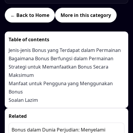
← Back to Home
More in this category
Table of contents
Jenis-jenis Bonus yang Terdapat dalam Permainan
Bagaimana Bonus Berfungsi dalam Permainan
Strategi untuk Memanfaatkan Bonus Secara
Maksimum
Manfaat untuk Pengguna yang Menggunakan
Bonus
Soalan Lazim
Related
Bonus dalam Dunia Perjudian: Menyelami