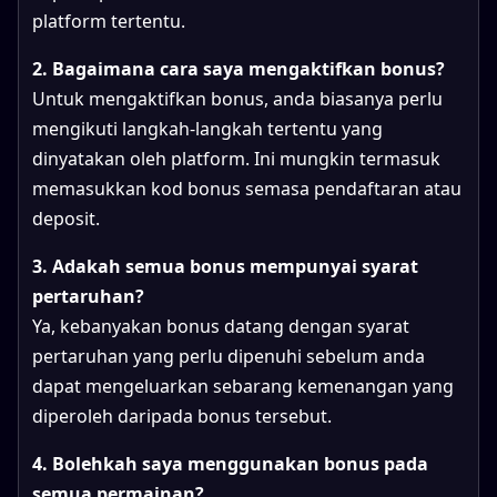
platform tertentu.
2. Bagaimana cara saya mengaktifkan bonus?
Untuk mengaktifkan bonus, anda biasanya perlu
mengikuti langkah-langkah tertentu yang
dinyatakan oleh platform. Ini mungkin termasuk
memasukkan kod bonus semasa pendaftaran atau
deposit.
3. Adakah semua bonus mempunyai syarat
pertaruhan?
Ya, kebanyakan bonus datang dengan syarat
pertaruhan yang perlu dipenuhi sebelum anda
dapat mengeluarkan sebarang kemenangan yang
diperoleh daripada bonus tersebut.
4. Bolehkah saya menggunakan bonus pada
semua permainan?