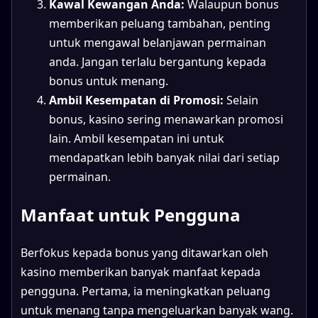
Kawal Kewangan Anda:
Walaupun bonus
memberikan peluang tambahan, penting
untuk mengawal belanjawan permainan
anda. Jangan terlalu bergantung kepada
bonus untuk menang.
Ambil Kesempatan di Promosi:
Selain
bonus, kasino sering menawarkan promosi
lain. Ambil kesempatan ini untuk
mendapatkan lebih banyak nilai dari setiap
permainan.
Manfaat untuk Pengguna
Berfokus kepada bonus yang ditawarkan oleh
kasino memberikan banyak manfaat kepada
pengguna. Pertama, ia meningkatkan peluang
untuk menang tanpa mengeluarkan banyak wang.