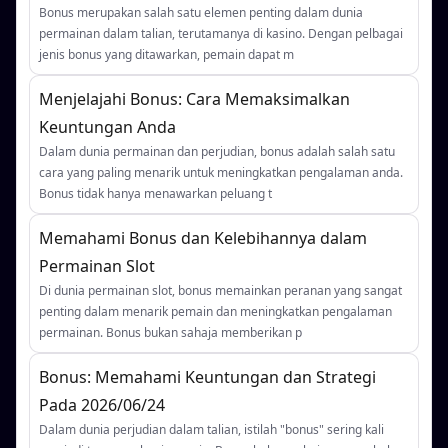
Bonus merupakan salah satu elemen penting dalam dunia
permainan dalam talian, terutamanya di kasino. Dengan pelbagai
jenis bonus yang ditawarkan, pemain dapat m
Menjelajahi Bonus: Cara Memaksimalkan
Keuntungan Anda
Dalam dunia permainan dan perjudian, bonus adalah salah satu
cara yang paling menarik untuk meningkatkan pengalaman anda.
Bonus tidak hanya menawarkan peluang t
Memahami Bonus dan Kelebihannya dalam
Permainan Slot
Di dunia permainan slot, bonus memainkan peranan yang sangat
penting dalam menarik pemain dan meningkatkan pengalaman
permainan. Bonus bukan sahaja memberikan p
Bonus: Memahami Keuntungan dan Strategi
Pada 2026/06/24
Dalam dunia perjudian dalam talian, istilah "bonus" sering kali