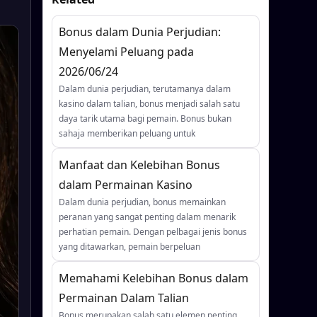
Bonus dalam Dunia Perjudian:
Menyelami Peluang pada
2026/06/24
Dalam dunia perjudian, terutamanya dalam
kasino dalam talian, bonus menjadi salah satu
daya tarik utama bagi pemain. Bonus bukan
sahaja memberikan peluang untuk
Manfaat dan Kelebihan Bonus
dalam Permainan Kasino
Dalam dunia perjudian, bonus memainkan
peranan yang sangat penting dalam menarik
perhatian pemain. Dengan pelbagai jenis bonus
yang ditawarkan, pemain berpeluan
Memahami Kelebihan Bonus dalam
Permainan Dalam Talian
Bonus merupakan salah satu elemen penting