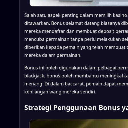
Salah satu aspek penting dalam memilih kasino
ditawarkan. Bonus selamat datang biasanya di
mereka mendaftar dan membuat deposit pertam
mencuba permainan tanpa perlu melakukan seb
diberikan kepada pemain yang telah membuat d
mereka dalam permainan.
Bonus ini boleh digunakan dalam pelbagai perm
blackjack, bonus boleh membantu meningkatka
menang. Di dalam baccarat, pemain dapat mema
kehilangan wang mereka sendiri.
Strategi Penggunaan Bonus y