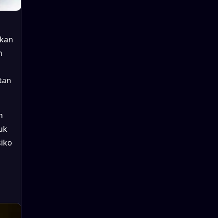
kkan
n
tan
m
uk
siko