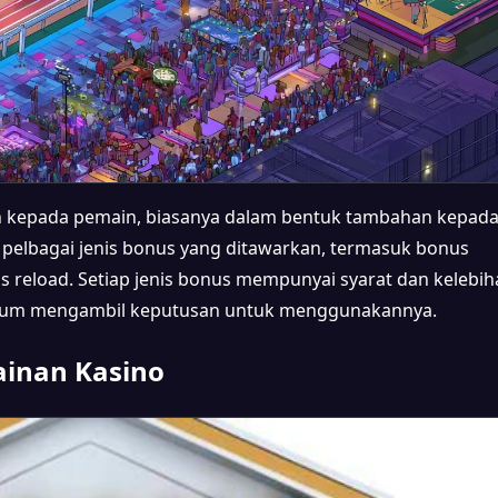
n kepada pemain, biasanya dalam bentuk tambahan kepad
 pelbagai jenis bonus yang ditawarkan, termasuk bonus
s reload. Setiap jenis bonus mempunyai syarat dan kelebi
belum mengambil keputusan untuk menggunakannya.
ainan Kasino