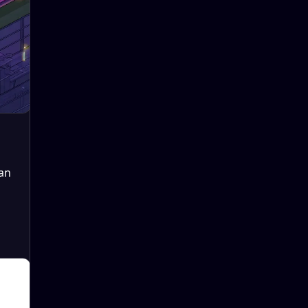
a
han