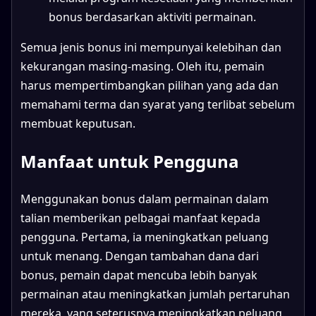
bonus berdasarkan aktiviti permainan.
Semua jenis bonus ini mempunyai kelebihan dan
kekurangan masing-masing. Oleh itu, pemain
harus mempertimbangkan pilihan yang ada dan
memahami terma dan syarat yang terlibat sebelum
membuat keputusan.
Manfaat untuk Pengguna
Menggunakan bonus dalam permainan dalam
talian memberikan pelbagai manfaat kepada
pengguna. Pertama, ia meningkatkan peluang
untuk menang. Dengan tambahan dana dari
bonus, pemain dapat mencuba lebih banyak
permainan atau meningkatkan jumlah pertaruhan
mereka, yang seterusnya meningkatkan peluang