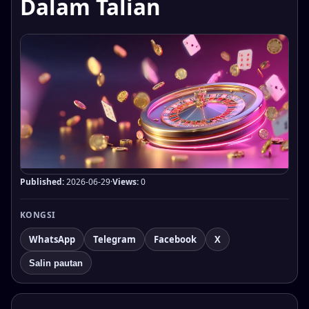
Dalam Talian
Published:
2026-06-29
·
Views:
0
KONGSI
WhatsApp
Telegram
Facebook
X
Salin pautan