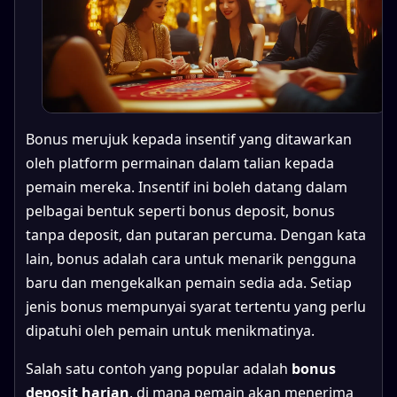
Bonus merujuk kepada insentif yang ditawarkan
oleh platform permainan dalam talian kepada
pemain mereka. Insentif ini boleh datang dalam
pelbagai bentuk seperti bonus deposit, bonus
tanpa deposit, dan putaran percuma. Dengan kata
lain, bonus adalah cara untuk menarik pengguna
baru dan mengekalkan pemain sedia ada. Setiap
jenis bonus mempunyai syarat tertentu yang perlu
dipatuhi oleh pemain untuk menikmatinya.
Salah satu contoh yang popular adalah
bonus
deposit harian
, di mana pemain akan menerima