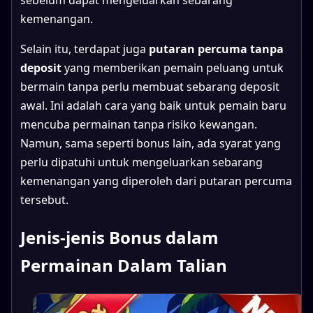
sebelum dapat mengeluarkan sebarang
kemenangan.
Selain itu, terdapat juga
putaran percuma tanpa
deposit
yang memberikan pemain peluang untuk
bermain tanpa perlu membuat sebarang deposit
awal. Ini adalah cara yang baik untuk pemain baru
mencuba permainan tanpa risiko kewangan.
Namun, sama seperti bonus lain, ada syarat yang
perlu dipatuhi untuk mengeluarkan sebarang
kemenangan yang diperoleh dari putaran percuma
tersebut.
Jenis-jenis Bonus dalam
Permainan Dalam Talian