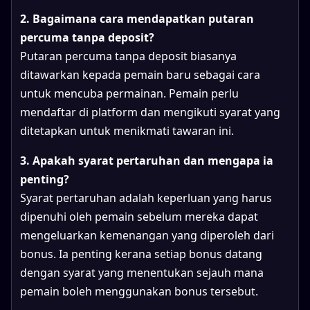
2. Bagaimana cara mendapatkan putaran
percuma tanpa deposit?
Putaran percuma tanpa deposit biasanya
ditawarkan kepada pemain baru sebagai cara
untuk mencuba permainan. Pemain perlu
mendaftar di platform dan mengikuti syarat yang
ditetapkan untuk menikmati tawaran ini.
3. Apakah syarat pertaruhan dan mengapa ia
penting?
Syarat pertaruhan adalah keperluan yang harus
dipenuhi oleh pemain sebelum mereka dapat
mengeluarkan kemenangan yang diperoleh dari
bonus. Ia penting kerana setiap bonus datang
dengan syarat yang menentukan sejauh mana
pemain boleh menggunakan bonus tersebut.