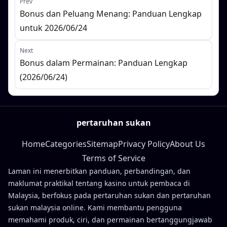
Prev
Bonus dan Peluang Menang: Panduan Lengkap
untuk 2026/06/24
Next
Bonus dalam Permainan: Panduan Lengkap
(2026/06/24)
pertaruhan sukan
Home
Categories
Sitemap
Privacy Policy
About Us
Terms of Service
Laman ini menerbitkan panduan, perbandingan, dan
maklumat praktikal tentang kasino untuk pembaca di
Malaysia, berfokus pada pertaruhan sukan dan pertaruhan
sukan malaysia online. Kami membantu pengguna
memahami produk, ciri, dan permainan bertanggungjawab