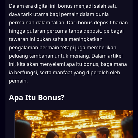
Dalam era digital ini, bonus menjadi salah satu
daya tarik utama bagi pemain dalam dunia
permainan dalam talian. Dari bonus deposit harian
hingga putaran percuma tanpa deposit, pelbagai
tawaran ini bukan sahaja meningkatkan
pengalaman bermain tetapi juga memberikan
peluang tambahan untuk menang. Dalam artikel
ini, kita akan menyelami apa itu bonus, bagaimana
ia berfungsi, serta manfaat yang diperoleh oleh
pemain.
Apa Itu Bonus?