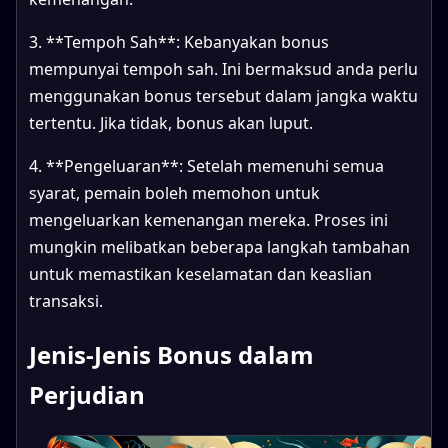
3. **Tempoh Sah**: Kebanyakan bonus
mempunyai tempoh sah. Ini bermaksud anda perlu
menggunakan bonus tersebut dalam jangka waktu
tertentu. Jika tidak, bonus akan luput.
4. **Pengeluaran**: Setelah memenuhi semua
syarat, pemain boleh memohon untuk
mengeluarkan kemenangan mereka. Proses ini
mungkin melibatkan beberapa langkah tambahan
untuk memastikan keselamatan dan keaslian
transaksi.
Jenis-Jenis Bonus dalam
Perjudian