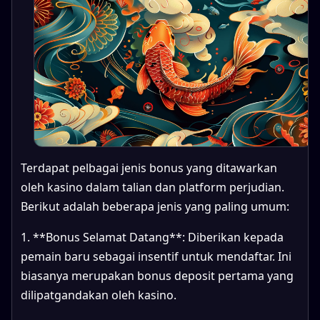
Terdapat pelbagai jenis bonus yang ditawarkan
oleh kasino dalam talian dan platform perjudian.
Berikut adalah beberapa jenis yang paling umum:
1. **Bonus Selamat Datang**: Diberikan kepada
pemain baru sebagai insentif untuk mendaftar. Ini
biasanya merupakan bonus deposit pertama yang
dilipatgandakan oleh kasino.