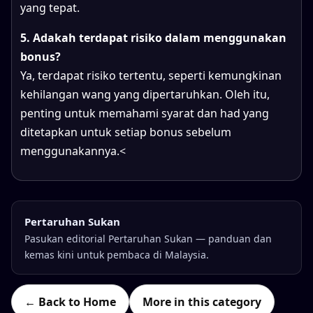
yang tepat.
5. Adakah terdapat risiko dalam menggunakan
bonus?
Ya, terdapat risiko tertentu, seperti kemungkinan
kehilangan wang yang dipertaruhkan. Oleh itu,
penting untuk memahami syarat dan had yang
ditetapkan untuk setiap bonus sebelum
menggunakannya.<
Pertaruhan Sukan
Pasukan editorial Pertaruhan Sukan — panduan dan
kemas kini untuk pembaca di Malaysia.
← Back to Home
More in this category