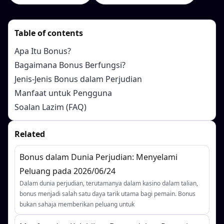
Table of contents
Apa Itu Bonus?
Bagaimana Bonus Berfungsi?
Jenis-Jenis Bonus dalam Perjudian
Manfaat untuk Pengguna
Soalan Lazim (FAQ)
Related
Bonus dalam Dunia Perjudian: Menyelami
Peluang pada 2026/06/24
Dalam dunia perjudian, terutamanya dalam kasino dalam talian,
bonus menjadi salah satu daya tarik utama bagi pemain. Bonus
bukan sahaja memberikan peluang untuk