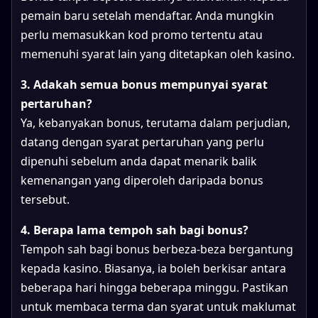
pemain baru setelah mendaftar. Anda mungkin
perlu memasukkan kod promo tertentu atau
memenuhi syarat lain yang ditetapkan oleh kasino.
3. Adakah semua bonus mempunyai syarat
pertaruhan?
Ya, kebanyakan bonus, terutama dalam perjudian,
datang dengan syarat pertaruhan yang perlu
dipenuhi sebelum anda dapat menarik balik
kemenangan yang diperoleh daripada bonus
tersebut.
4. Berapa lama tempoh sah bagi bonus?
Tempoh sah bagi bonus berbeza-beza bergantung
kepada kasino. Biasanya, ia boleh berkisar antara
beberapa hari hingga beberapa minggu. Pastikan
untuk membaca terma dan syarat untuk maklumat