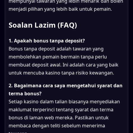
mempunyai tawaran yang lebih menarik dan boleh
menjadi pilihan yang lebih baik untuk pemain.
Soalan Lazim (FAQ)
1. Apakah bonus tanpa deposit?
Bonus tanpa deposit adalah tawaran yang
membolehkan pemain bermain tanpa perlu
membuat deposit awal. Ini adalah cara yang baik
untuk mencuba kasino tanpa risiko kewangan.
2. Bagaimana cara saya mengetahui syarat dan
terma bonus?
Setiap kasino dalam talian biasanya menyediakan
maklumat terperinci tentang syarat dan terma
bonus di laman web mereka. Pastikan untuk
membaca dengan teliti sebelum menerima