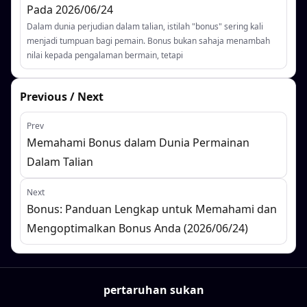
Pada 2026/06/24
Dalam dunia perjudian dalam talian, istilah "bonus" sering kali
menjadi tumpuan bagi pemain. Bonus bukan sahaja menambah
nilai kepada pengalaman bermain, tetapi
Previous / Next
Prev
Memahami Bonus dalam Dunia Permainan
Dalam Talian
Next
Bonus: Panduan Lengkap untuk Memahami dan
Mengoptimalkan Bonus Anda (2026/06/24)
pertaruhan sukan