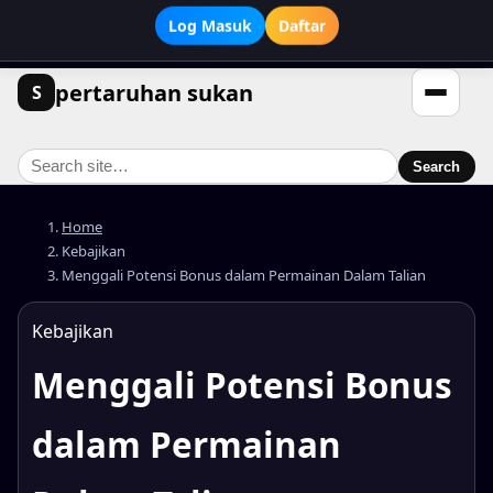
Log Masuk
Daftar
pertaruhan sukan
S
Search
Search
Home
Kebajikan
Menggali Potensi Bonus dalam Permainan Dalam Talian
Kebajikan
Menggali Potensi Bonus
dalam Permainan