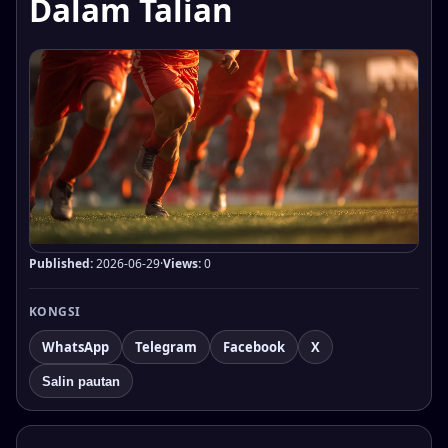
Dalam Talian
Published:
2026-06-29
·
Views:
0
KONGSI
WhatsApp
Telegram
Facebook
X
Salin pautan