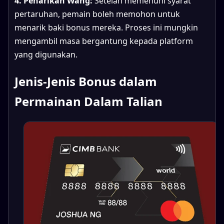
4. Penarikan Wang:
Setelah memenuhi syarat
pertaruhan, pemain boleh memohon untuk
menarik baki bonus mereka. Proses ini mungkin
mengambil masa bergantung kepada platform
yang digunakan.
Jenis-Jenis Bonus dalam
Permainan Dalam Talian