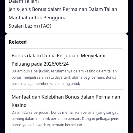
Dalam Talian?
Jenis-Jenis Bonus dalam Permainan Dalam Talian
Manfaat untuk Pengguna
Soalan Lazim (FAQ)
Related
Bonus dalam Dunia Perjudian: Menyelami
Peluang pada 2026/06/24
Dalam dunia perjudian, terutamanya dalam kasino dalam talian,
bonus menjadi salah satu daya tarik utama bagi pemain. Bonus
bukan sahaja memberikan peluang untuk
Manfaat dan Kelebihan Bonus dalam Permainan
Kasino
Dalam dunia perjudian, bonus memainkan peranan yang sangat
penting dalam menarik perhatian pemain. Dengan pelbagai jenis
bonus yang ditawarkan, pemain berpeluan